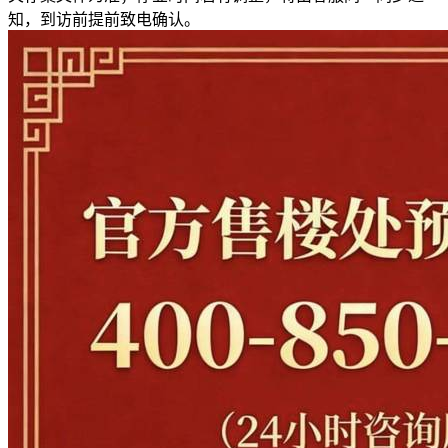
知，到访前提前致电确认。