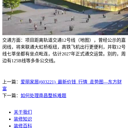
交通方面：项目距离轨道交通12号线（地图），曾经公示的嘉
闵线，将来联通大虹桥枢纽，高铁飞机出行更便利，并取12号
线七莘坐都有坐点毗连，估计2027年正式通交运营。别的，周
边有125B线等多条公交线。
上一篇：
爱丽家居(603221)_最新价钱_行情_走势图—东方财
富
下一篇：
如何处理南昌整拆难题
关于我们
装修知识
装修百科