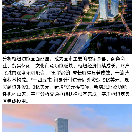
分析枢纽功能全面凸显，成为全市主要的楼宇总部、商务商
业、贸易休闲、文化创意功能板块，枢纽经济持续成长，财产
取城市深度无机融合，“五型经济”成长取得显著成效，一流营
商根基构成。“十四五”期间累计引进合同外资9。5亿美元、现
实到位外资3。3亿美元，新增“亿元楼”5幢，新增总部及功能
性机构12家，莘庄分析交通枢纽扶植根基完成，莘庄枢纽商务
区建成投用。