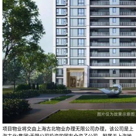
项目物业将交由上海古北物业办理无限公司办理，该公司是上