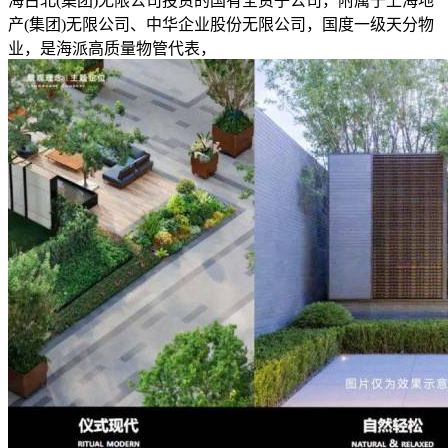
海古北(集团)无限公司投资的国有全资子公司，附属于上海地
产(集团)无限公司、中华企业股份无限公司，国度一级天分物
业，是海派高质量物管代表，