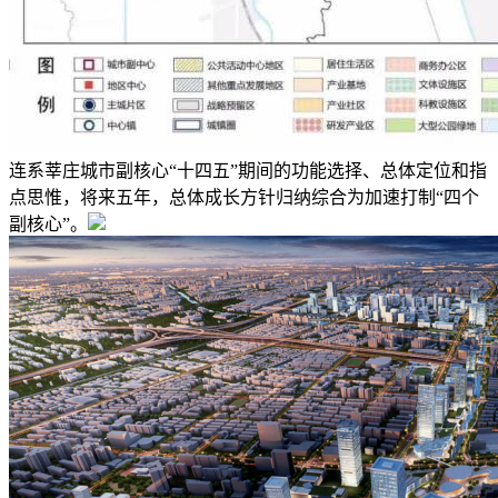
连系莘庄城市副核心“十四五”期间的功能选择、总体定位和指
点思惟，将来五年，总体成长方针归纳综合为加速打制“四个
副核心”。