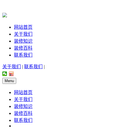
网站首页
关于我们
装修知识
装修百科
联系我们
关于我们
|
联系我们
|
Menu
网站首页
关于我们
装修知识
装修百科
联系我们