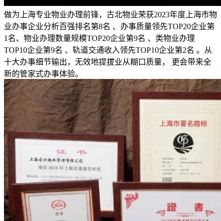
做为上海专业物业办理前锋，古北物业荣获2023年度上海市物
业办事企业分析百强排名第8名 、办事质量领先TOP20企业第
1名、物业办理数量规模TOP20企业第9名 、类物业办理
TOP10企业第9名 、轨道交通收入领先TOP10企业第2名 。从
十大办事细节输出，无效地提拔业从糊口质量， 更会带来全
新的管家式办事体验。