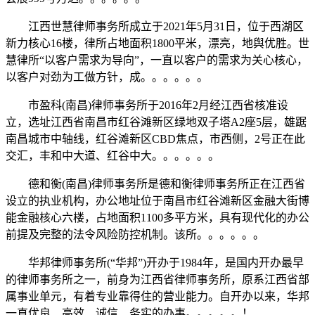
江西世慧律师事务所成立于2021年5月31日，位于西湖区
新力核心16楼，律所占地面积1800平米，漂亮，地舆优胜。世
慧律所“以客户需求为导向”，一直以客户的需求为关心核心，
以客户对劲为工做方针，成。。。。。。
市盈科(南昌)律师事务所于2016年2月经江西省核准设
立，选址江西省南昌市红谷滩新区绿地双子塔A2座5层，雄踞
南昌城市中轴线，红谷滩新区CBD焦点，市西侧，2号正在此
交汇，丰和中大道、红谷中大。。。。。。
德和衡(南昌)律师事务所是德和衡律师事务所正在江西省
设立的执业机构，办公地址位于南昌市红谷滩新区金融大街博
能金融核心六楼，占地面积1100多平方米，具有现代化的办公
前提及完整的法令风险防控机制。该所。。。。。。
华邦律师事务所(“华邦”)开办于1984年，是国内开办最早
的律师事务所之一，前身为江西省律师事务所，原系江西省部
属事业单元，有着专业靠得住的营业能力。自开办以来，华邦
一直优良、高效、诚信、务实的办事。。。。。！