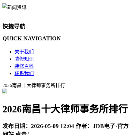
快捷导航
QUICK
NAVIGATION
关于我们
装修知识
装修百科
联系我们
2026南昌十大律师事务所排行
2026南昌十大律师事务所排行
发布日期：
2026-05-09 12:04
作者：
JDB电子·官方
网站
点击：