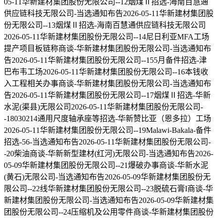
05-11华新建材集团股份无限公司--12烟煤Ⅱ招选-海南百慧通
供应链科技无限公司-当选通知布告2026-05-11华新建材集团股
份无限公司--13烟煤Ⅱ招选-海南百慧通供应链科技无限公司
2026-05-11华新建材集团股份无限公司--14尼日利亚MFA工场
提产项目板链称商谈-华新建材集团股份无限公司-当选通知布
告2026-05-11华新建材集团股份无限公司--155月备件招选-津
巴布韦工场2026-05-11华新建材集团股份无限公司--16本钱收
入工程相关办事商谈-华新建材集团股份无限公司-当选通知布
告2026-05-11华新建材集团股份无限公司--17烟煤Ⅱ招选-华新
水泥(渠县)无限公司2026-05-11华新建材集团股份无限公司-
-18030214通用尺度轴承座等招选-华新赞比亚（恩多拉）工场
2026-05-11华新建材集团股份无限公司--19Malawi-Bakala-备件
招选-56-当选通知布告2026-05-11华新建材集团股份无限公司-
-20柴油商谈-华新新型建材(红河)无限公司-当选通知布告2026-
05-09华新建材集团股份无限公司--21爆破办事商谈-华新水泥
(黄石)无限公司-当选通知布告2026-05-09华新建材集团股份无
限公司--22线华新建材集团股份无限公司--23脱硫石膏I商谈-华
新建材集团股份无限公司-当选通知布告2026-05-09华新建材集
团股份无限公司--24压缩机及公用零件商谈-华新建材集团股份