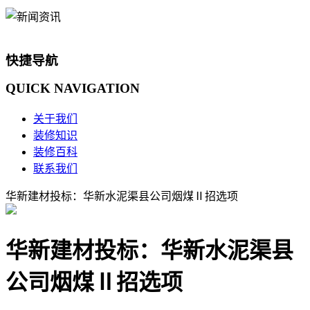
快捷导航
QUICK
NAVIGATION
关于我们
装修知识
装修百科
联系我们
华新建材投标：华新水泥渠县公司烟煤Ⅱ招选项
华新建材投标：华新水泥渠县
公司烟煤Ⅱ招选项