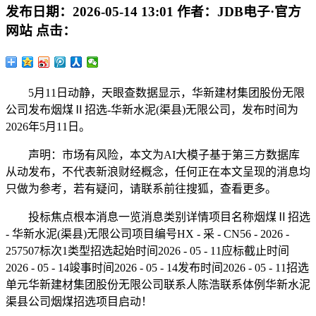
发布日期：
2026-05-14 13:01
作者：
JDB电子·官方
网站
点击：
5月11日动静，天眼查数据显示，华新建材集团股份无限
公司发布烟煤Ⅱ招选-华新水泥(渠县)无限公司，发布时间为
2026年5月11日。
声明：市场有风险，本文为AI大模子基于第三方数据库
从动发布，不代表新浪财经概念，任何正在本文呈现的消息均
只做为参考，若有疑问，请联系前往搜狐，查看更多。
投标焦点根本消息一览消息类别详情项目名称烟煤Ⅱ招选
- 华新水泥(渠县)无限公司项目编号HX - 采 - CN56 - 2026 -
257507标次1类型招选起始时间2026 - 05 - 11应标截止时间
2026 - 05 - 14竣事时间2026 - 05 - 14发布时间2026 - 05 - 11招选
单元华新建材集团股份无限公司联系人陈浩联系体例华新水泥
渠县公司烟煤招选项目启动！