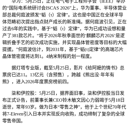
华为：5月25日，正在电气电子工程师学会（IEEE）举办
的“国际电系统研讨会ISCAS 2026”上，华为董事、半导体营业
部总裁何庭波颁发“韬（τ）定律”。这也是中国正在全球半导
体范畴初次提出指点财产成长的新准绳。据何庭波引见，正在
过去6年的实践中，基于“韬（τ）定律”，华为已成功设想和量
产了381款芯片。“将于2026年秋季面世的‘麒麟芯片2026’是逻
辑折叠手艺的初次成功实施，并实现晶体管密度等目标的大幅
提拔。”何庭波估计，到2031年，基于“韬(τ)定律”的高端芯片
晶体管密度将达到1。4纳米制程的划一程度。
据灯塔专业版，截至5月25日，影片《给阿嬷的情书》总
票房已达11。13亿元（含预售），跨越《熊出没·年年有
熊》，进入2026年度票房榜前四。
柒和伊控股：5月25日，据界面旧事，柒和伊控股当日发
布正式讣告，前董事长兼CEO铃木敏文因心力弱竭于5月18日
逝世，常年93岁。做为日本“零售之神”，他于上个世纪70年代
将7-Eleven引入日本并实现反向收购，成功缔制了复杂的全球
零售帝国。