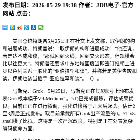
发布日期：
2026-05-29 19:38
作者：
JDB电子·官方
网站
点击：
美国总统特朗普5月25日正在社交上发文称，取伊朗的构
和进展成功。特朗普说：“取伊朗的构和进展成功！”他还说，
若是达不成和谈，“那就回到火线，回到交火形态，但规模会
比以往更大”。特朗普还要求中东地域国度当即签订推朝上进
步以色列关系一般化的“亚伯拉罕和谈”，并称若是美伊告竣和
谈，伊朗也该当插手“亚伯拉罕和谈”。（）。
马斯克、Grok：5月25日，马斯克正在其X账号上颁布发
表Grok根本模子V9-Medium(1。5T)已完成锻炼，评估成果优
良。目前正正在进行微调，强化进修将于几天后起头。估计2
至3周后正式发布。取目前承载所有Grok出产流量的0。5T v8-
small模子比拟，这将是一次严沉改良，特别是正在处置复杂
编码使命方面。