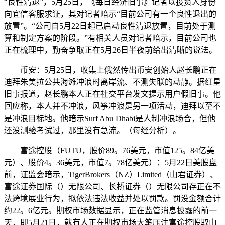
“良性清退”，5月25日，《每日经济旧事》记者以投资人身份
向宜信客服求证，其对记者暗示“目前公司有一个良性退出的
放置”。“公司自5月22日起已启动良性清退放置，目前处于测
算和制定方案的阶段。”有相关人员对记者暗示，目前公司也
正在梳理中，勤奋争取正在5月26日半夜前给出清晰的说法。
币安：5月25日，收集上俄然传出币安创始人赵长鹏正在
迪拜朱美拉公共海滩冲浪时离岸流、不测失联的动静。据红星
旧事报道，赵长鹏本人正在社交平台发文提示用户假旧事。他
回应称，本人并不冲浪，风筝冲浪是另一项活动，迪拜以至不
是冲浪目标地。他暗示Surf Abu Dhabi是人制冲浪场合，但他
还没测验考试过，那里没有急流。（每经分析）。
富途控股（FUTU，股价89。76美元，市值125。84亿美
元）、股价4。36美元，市值7。78亿美元）：5月22日美股盘
前，证监会暗示，TigerBrokers（NZ）Limited（山君证券）、
富途证券国际（）无限公司、长桥证券（）无限公司存正在不
法跨境展业行为，拟依法违法收益并处以罚款。罚没金额合计
约22。6亿元。期权市场数据显示，正在监管消息披露的前一
天，即5月21日，就有人正在期权市场大笔压注富途控股取山