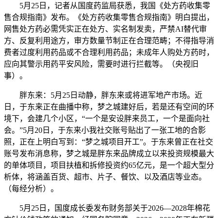
5月25日，记者从国度药监局获悉，我国《处方药收集零
售合规指南》发布。《处方药收集零售合规指南》明白提出，
网售处方药必需凭实正在处方、实名制发卖，严禁AI替代审
方、反复利用途方，审方数量节制正在合理范畴；不得指导消
费者过度利用药品或不合理利用药品；未成年人购处方药时，
应向其警示用药平安风险，需要时进行拦截等。（央视旧
事）。
胖东来：5月25日动静，胖东来或将进军地产市场。近
日，于东来正在曲播中称，梦之城建好后，若是还有空间的环
境下，会建几个小区，“一个是安设胖来员工，一个是面向社
会。”5月20日，于东来小我社交账号贴出了一张工地的合影
照，正在上明白写到：“梦之城项目开工”。于东来曾正在社交
账号发布消息称，梦之城是胖东来品牌成立以来投资规模最大
的单体项目，项目扶植和拆修投资约65亿元，是一个超大型分
析体，将涵盖百货、超市、片子、餐饮、以及酒店等业态。
（每经分析）。
5月25日，国度成长委发布财务部关于2026—2028年棉花