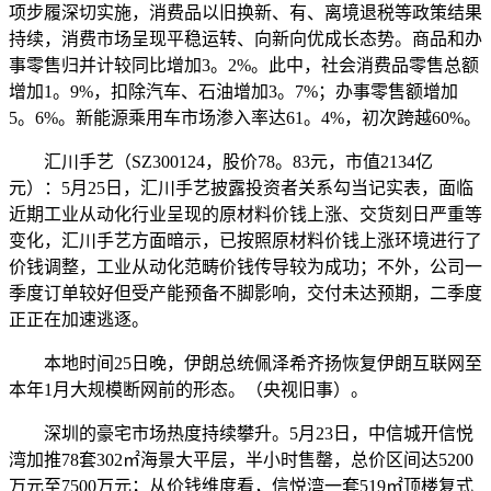
项步履深切实施，消费品以旧换新、有、离境退税等政策结果
持续，消费市场呈现平稳运转、向新向优成长态势。商品和办
事零售归并计较同比增加3。2%。此中，社会消费品零售总额
增加1。9%，扣除汽车、石油增加3。7%；办事零售额增加
5。6%。新能源乘用车市场渗入率达61。4%，初次跨越60%。
汇川手艺（SZ300124，股价78。83元，市值2134亿
元）：5月25日，汇川手艺披露投资者关系勾当记实表，面临
近期工业从动化行业呈现的原材料价钱上涨、交货刻日严重等
变化，汇川手艺方面暗示，已按照原材料价钱上涨环境进行了
价钱调整，工业从动化范畴价钱传导较为成功；不外，公司一
季度订单较好但受产能预备不脚影响，交付未达预期，二季度
正正在加速逃逐。
本地时间25日晚，伊朗总统佩泽希齐扬恢复伊朗互联网至
本年1月大规模断网前的形态。（央视旧事）。
深圳的豪宅市场热度持续攀升。5月23日，中信城开信悦
湾加推78套302㎡海景大平层，半小时售罄，总价区间达5200
万元至7500万元；从价钱维度看，信悦湾一套519㎡顶楼复式