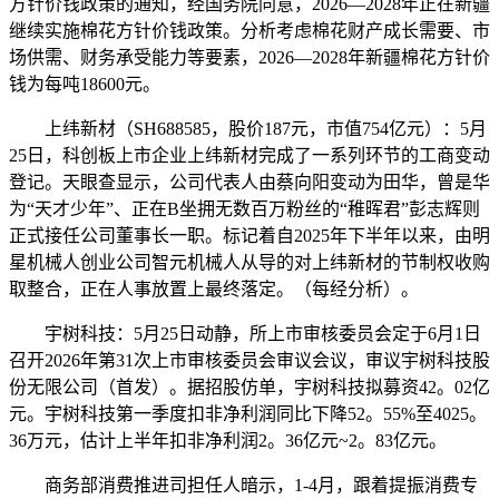
方针价钱政策的通知，经国务院同意，2026—2028年正在新疆
继续实施棉花方针价钱政策。分析考虑棉花财产成长需要、市
场供需、财务承受能力等要素，2026—2028年新疆棉花方针价
钱为每吨18600元。
上纬新材（SH688585，股价187元，市值754亿元）：5月
25日，科创板上市企业上纬新材完成了一系列环节的工商变动
登记。天眼查显示，公司代表人由蔡向阳变动为田华，曾是华
为“天才少年”、正在B坐拥无数百万粉丝的“稚晖君”彭志辉则
正式接任公司董事长一职。标记着自2025年下半年以来，由明
星机械人创业公司智元机械人从导的对上纬新材的节制权收购
取整合，正在人事放置上最终落定。（每经分析）。
宇树科技：5月25日动静，所上市审核委员会定于6月1日
召开2026年第31次上市审核委员会审议会议，审议宇树科技股
份无限公司（首发）。据招股仿单，宇树科技拟募资42。02亿
元。宇树科技第一季度扣非净利润同比下降52。55%至4025。
36万元，估计上半年扣非净利润2。36亿元~2。83亿元。
商务部消费推进司担任人暗示，1-4月，跟着提振消费专