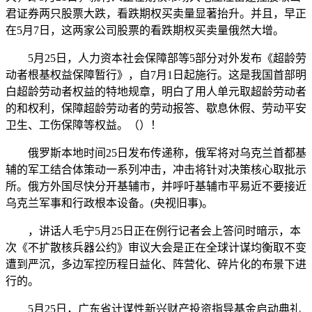
君证券两只股票大跌，看跌期权买卖量显著抬升。并且，早正
在5月7日，这两家公司股票的看跌期权买卖量俄然大增。
5月25日，人力资本社会保障部等5部分对外发布《超龄劳
动者根基权益保障暂行》，自7月1日起施行。这是我国首部明
白超龄劳动者权益的特地规章，明白了用人单元取超龄劳动者
的和权利，保障超龄劳动者的劳动报答、歇息休假、劳动平安
卫生、工伤保障等权益。（）！
俄罗斯本地时间25日发布传递称，俄军将对乌克兰首都基
辅的军工结合体策动一系列冲击，冲击将针对决策核心取批示
所。俄方外国尽快分开基辅市，并呼吁基辅市平易近不要接近
乌克兰军事和行政根本设备。(央视旧事)。
，讲话人毛宁5月25日正在例行记者会上答问时暗示，本
次《不扩散核兵器公约》审议大会是正在全球计谋均衡取不变
遭到严沉，多边军控历程日益化、阵营化、碎片化的布景下进
行的。
5月25日，广东省计谋性新兴财产投资指导基金启动典礼