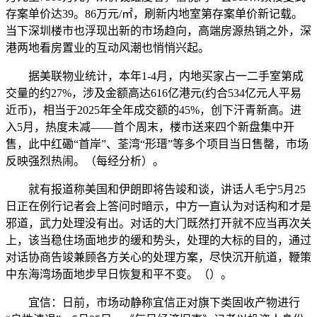
存案单价达39。86万元/㎡，刷新内地室第存案单价新记载。
当下深圳楼市也浮现出新的市场趋向，高端房源热销之外，深
港两地看房置业的互动风潮也悄悄兴起。
据美联物业统计，本年1-4月，内地买家占一二手室第成
交量的约27%，涉及金额高达616亿港元(约合534亿元人平易
近币)，相当于2025年全年成交额的45%，创下汗青新高。进
入5月，热度未减——首个周末，楼市送来四个新盘集中开
售，此中红磡“首岸”、荃湾“形瑨”等多个项目当日售罄，市场
反映强烈热闹。（每经分析）。
就有报道称美国和伊朗即将告竣和谈，讲话人毛宁5月25
日正在例行记者会上答问时暗示，中方一直认为对话构和才是
邪道，武力处理没有出。对话的大门既然打开就不应当再次关
上，该当稳住场面地步的缓和势头，处理的大标的目的，通过
对话协商告竣兼顾各方关心的处理方案，尽快沉开航道，鞭策
中东海湾场面地步早日恢复和平不变。（）。
宜信：日前，市场动静称宜信正对旗下类固收产物进行