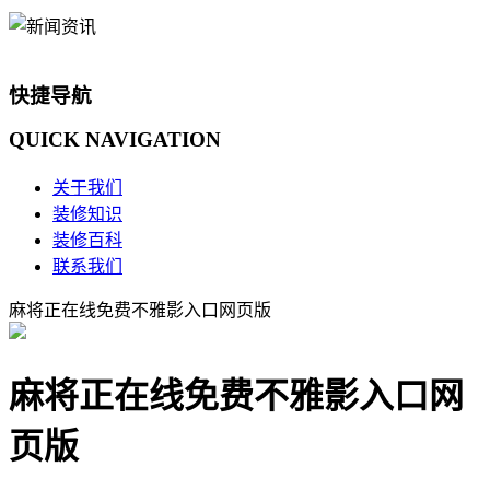
快捷导航
QUICK
NAVIGATION
关于我们
装修知识
装修百科
联系我们
麻将正在线免费不雅影入口网页版
麻将正在线免费不雅影入口网
页版