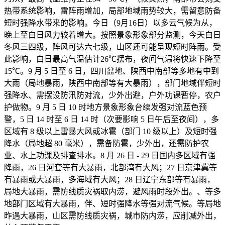
热带系统影响，雷阵雨增加，局部地域雨势较大，需留意防备
短时强降水带来的影响。今日（9月16日）以多云气候为从，
晚上至白日风力较着增大。按照景象形象部分监测，今天白日
冬风三四级，阵风可达六七级，山区还可能呈现短时阵雨。受
此影响，白日最高气温估计26℃摆布，夜间气温将快速下降至
15℃。9 月 5 日至 6 日，四川盆地、陕西中南部等多地有中到
大雨（局地暴雨，陕西中南部等有大暴雨），部门地域伴短时
强降水、需摆设防汛防对流，少外出避，户外功课暂停，农户
护做物。9 月 5 日 10 时地方景象形象台续发强对流蓝色预
警，5 日 14 时至 6 日 14 时（次要影响 5 日午后至夜间），多
区域有 8 级以上雷暴大风或冰雹（部门 10 级以上）及短时强
降水（局地超 80 毫米），需备防雹，少外出，还需防护农
业、水上功课及排查排水。8 月 26 日 - 29 日国内多区域有强
降雨，26 日河套等有大暴雨，北部湾有大风；27 日京津冀等
有暴雨或大暴雨，多海域有大风；28 日辽宁东部等有暴雨，
局地大暴雨，需防线质灾祸取内涝，避风雨时段外出。、等多
地部门区域有大暴雨，伴、短时强降水等强对流气候。等局地
昨遇大暴雨，山区需防线质灾祸，城市防内涝，应削减外出，