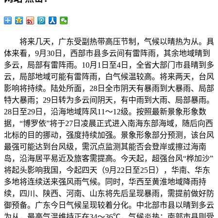
将来几天，广东受副热带高压节制，气候以晴热为从。具
体来看，9月30日，西部市县多云间有雷阵雨，其余地域晴到
多云，局部有雷阵雨。10月1日至4日，全省大部门市县晴到多
云，局部地域可能有雷阵雨，白气候温较高。将来两天，台风
影响将持续。陆处所面，28日全市阴天有暴雨到大暴雨、局部
特大暴雨；29日转为多云间阴天，有中雨到大雨、局部暴雨。
28日至29日，沿海地域阵风11～12级。按照最新景象形象数
据，“博罗依”将于27日凌晨正式进入南海东部海域，随后向西
北标的目的挪动，强度持续加强。景象形象部分预测，该台风
最强可能达到台风级，需沉点监测其能否会登岸或擦过海南
岛，沿海居平易近及旅客需提高。今天起，超强台风“桦加沙”
将起头影响我国，今起四天（9月22日至25日），华南、华东
多地将连续送来强风雨气候。同时，华西至黄淮地域降雨持
续，四川、陕西、河南、山东将先后呈现暴雨，需提前做好防
御预备。广东今日气候呈现较着分化。中北部市县以晴到多云
为从，最高气温维持正在34～36℃，气候炎热；南部市县则受