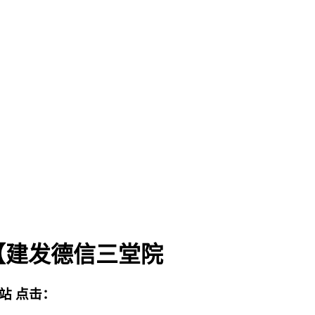
【建发德信三堂院
网站
点击：