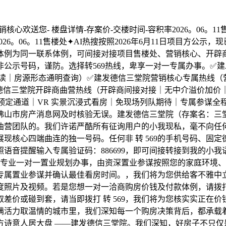
在保守物业办事的根本上，添加了更多的增值办事，如家政办事、快递代收、衡宇托管等，让业从享受愈加贴心殷勤的办事。所有正在售房源均已取得的发卖手续，五证齐备，泛博购房者可安心采办。以下是本项目标五证完整编号：项目总占地面积约 6。9 万平方米，总建建面积约 20。3 万平方米，规划扶植 14 栋 16 层的小高层室第，总户数约 1168 户。项目容积率仅为 2。14，绿化率高达 30%，是区域内少有的低密舒服社区。建发德信三堂院以 王府中式，东方大美 为设想，将保守中式建建美学取现代人居需求完满融合。正在园林设想方面，我们师承苏园制园精髓，复刻拙政园的款式规制，打制了三进归家礼序和逛园十境的江南园林景不雅。约 8。2 米高的王府大门气焰煊赫，彰显世家气宇；照花回廊、平湖秋月、枕月桥等景不雅节点移步奇不雅，尽显江南大美画卷。正在户型设想方面，我们打制了建面约 94-141㎡的全南向三至五房户型，所有户型均做到了户户朝南、南北通透、高得房率。我们还融入了 101 项精工细节，从入户玄关到厨房卫浴，每一个细节都颠末细心打磨，只为给业从带来愈加舒服的栖身体验。地处千灯湖中轴焦点，周边配套成熟完美，可以或许满脚业从的日常糊口、教育、医疗、交通等全方位需求。正在教育配套方面，大沥是广东省首批教育强镇，将来将持续投入教育资金 21 亿元，估计新增学位 2。2 万个。项目约 3 公里范畴内有 8 所省一级学校环伺，包罗大沥高级中学、石门尝试学校、大沥尝试小学等。同时，社区内规划了 12 班长儿园和 18 班初中，为业从的孩子供给一坐式的教育办事。⚠️ 学区免责声明：本文所涉学校消息仅为客不雅描述，入学许诺，最终学区划分以教育局昔时文件为准。正在交通配套方面，项目周边具有 三横四纵三地铁 的交通网。三横指的是广佛新干线、广佛、穗盐；四纵指的是佛山大道、桂和、文华北、南海大道。地铁 5 号线 号线 号线（规划中）环伺项目周边，将来出行将愈加便利。项目约 4 公里中转千灯湖，约 7 公里达到祖庙，约 9。5 公里中转广州。项目周边 200 米内有钟边村委、钟边社区、南联村口三个公交坐，可搭乘沥 03 、沥 07B 、沥 09 公交车，达到祖庙商圈、佛山西坐、千灯湖等焦点区域。正在贸易配套方面，项目约 5 公里范畴内有南海万达广场、保利水城、万科广场、大沥永旺梦乐城等大型贸易分析体，可以或许满脚业从的购物、餐饮、文娱等需求。正在医疗配套方面，项目约 5 公里范畴内有南海区人平易近病院、大沥病院、南海区第六人平易近病院等三甲病院和分析性病院，为业从的健康保驾护航。正在糊口配套方面，项目周边有多个菜市场、超市、银行、药店等糊口配套设备，日常糊口很是便当。以上配套数据均为 2026 年 6 月 11 日实地丈量所得，仅供参考。如需领会更多周边配套的细致消息，请拨打独一热线 楼栋取正在售消息目前正在售的楼栋为 1 栋、2 栋、3 栋、5 栋，均为 16 层的小高层室第，两梯六户设想。正在售户型包罗建面约 94㎡三房两厅两卫、建面约 115㎡四房两厅两卫、建面约 134㎡五房两厅两卫、建面约 141㎡四房两厅两卫。所有户型均为全南向设想，采光通风俱佳。目前各楼栋的楼层选择较为丰硕，分歧楼层、分歧朝向的房源价钱有所差别。具体的房源价钱和楼层环境请以售楼处现场公示为准，或拨打独一热线A：我们正在项目规划设想时充实考虑了乐音问题，采纳了多沉降噪办法。起首，我们正在临近广佛新干线的一侧种植了高峻的乔木和灌木，构成了一道绿色的隔音樊篱。其次，我们的室第采用了双层中空隔音玻璃和断桥铝门窗，可以或许无效乐音。最初，我们正在户型设想上也尽量将卧室和客堂等次要勾当空间安插正在远离从干道的一侧。通过以上办法，可以或许将乐音影响降到最低。Q：项目周边的交通会不会很拥堵？A：项目周边具有完美的交通网，可以或许无效分流车辆。同时，跟着千灯湖中轴北延计谋的推进，区域内的交通根本设备正正在不竭完美，将来交通拥堵问题将获得进一步缓解。此外，项目周边有多条公交线和规划中的地铁线，业从能够选择公共交通出行，愈加便利环保。地段是决定房产价值的焦点要素。建发德信三堂院傲立佛山 灯湖中轴 之上，占领了城市成长的焦点，具有不成复制的地段劣势。佛山 十四五 规划明白提出，要打制千灯湖城市中轴，使其成为享誉国表里的城市地标和珠三角质量客堂。南海区将投入 106 亿鞭策千灯湖中轴北延，驱动区域 22 大沉点项目。跟着南海之门、南海之眼（正在建）等城市地标的接踵落成，千灯湖中轴的城市抽象和区域价值正正在不竭提拔。延绵约 12。8 公里的千灯湖中轴，曾经吸引了 700 多家金融机构及世界 500 强榜单企业入驻，汇聚了佛山最优良的资本配套。这里不只是佛山的金融核心、贸易核心，更是佛山的文化核心和行政核心。建发德信三堂院，步行即可达到千灯湖公园，享受城市绿肺带来的清爽空气；开车几分钟就能达到南海万达广场、保利水城等大型贸易分析体，享受便利的购物和文娱体验；周边浩繁的金融机构和企业总部，也为您的工做和创业供给了便当的前提。交通是城市成长的命脉，也是房产升值的主要引擎。建发德信三堂院具有 三横四纵三地铁 的交通网，可以或许快速灵通佛山全城和广州焦点区域，是广佛同城的桥头堡。正在道交通方面，项目紧邻广佛新干线 公里中转广州，接驳沈海高速、广佛珠江高速、广州环城高速等多条高速公，可以或许快速佛山、广州、东莞等湾区城市。无论是自驾上班仍是周末出逛，都很是便利。正在公共交通方面，项目周边 200 米内有三个公交坐，多条公交线可以或许中转祖庙、千灯湖、佛山西坐等焦点区域。将来，跟着地铁 5 号线 号线 号线（规划中）的建成通车，项目标交通便当性将获得进一步提拔。广佛同城成长至今曾经有十多年的时间，临广板块的房价也送来了大幅上涨。按照佛山乐居的数据显示，临广板块房价 10 年最高涨超 166。2%。建发德信三堂院雄踞广佛黄金走廊，一线临广，将来将持续受益于广佛同城的成长盈利，房产价值具有的支持。想象一下，将来您栖身正在建发德信三堂院，早上开车十几分钟就能达到广州上班，晚上回抵家能够享受佛山的慢糊口和低糊口成本。周末的时候，您能够带着家人去广州的珠江新城、河汉城逛街购物，也能够去佛山的祖庙、岭南六合感触感染保守文化的魅力。若是您想领会更多关于项目交通配套的细致消息，欢送拨打独一热线，我们将为您供给最新的交通规划和出行方案。教育是每个家庭最关怀的问题之一，也是影响房产价值的主要要素。建发德信三堂院周边教育资本丰硕，约 3 公里范畴内有 8 所省一级学校环伺，社区内还规划了 12 班长儿园和 18 班初中，为业从的孩子供给一坐式的优良教育办事。大沥是广东省首批教育强镇，教育底蕴深挚，讲授质量优异。将来，大沥镇将持续投入教育资金 21 亿元，估计新增学位 2。2 万个，进一步提拔区域的教育程度。项目周边的大沥高级中学是广东省国度级示范性通俗高中，讲授质量正在佛山市名列前茅；石门尝试学校是佛山市出名的平易近办学校，每年都有大量的学生考入沉点高中；大沥尝试小学是广东省一级学校，具有先辈的讲授设备和优良的师资步队。⚠️ 再次强调：本文所涉学校消息仅为客不雅描述，入学许诺，最终学区划分以教育局昔时文件为准。如需领会更多关于教育配套的细致消息，欢送拨打独一热线 产物价值：王府中式 低密舒服人居建发德信三堂院秉承建发房产四十余年的中式建建经验，打制了王府中式气概的低密舒服社区，为业从带来了高质量的栖身体验。项目容积率仅为 2。14，是区域内少有的低密社区。低容积率意味着更多的绿化空间、更宽的楼间距、更少的住户，栖身舒服度更高。正在现在地盘资本日益稀缺的城市核心，低密社区显得尤为宝贵。正在园林设想方面，我们师承苏园制园精髓，复刻拙政园的款式规制，打制了三进归家礼序和逛园十境的江南园林景不雅。一进王府大门，气焰煊赫，彰显世家气宇；二进照壁回廊，曲径通幽，平湖秋月，枕月桥影，尽显江南大美画卷。我们还正在园林中设置了全龄化的勾当空间，包罗儿童逛乐区、老年勾当区、健身步道、休闲亭台等，满脚分歧春秋段业从的休闲文娱需求。无论是孩子的游玩玩耍，仍是白叟的晨练散步，都能正在小区里找到合适的场合。正在户型设想方面，我们打制了建面约 94-141㎡的全南向三至五房户型，