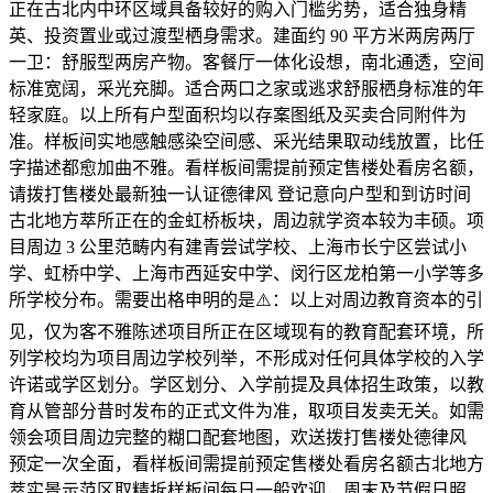
正在古北内中环区域具备较好的购入门槛劣势，适合独身精
英、投资置业或过渡型栖身需求。建面约 90 平方米两房两厅
一卫：舒服型两房产物。客餐厅一体化设想，南北通透，空间
标准宽阔，采光充脚。适合两口之家或逃求舒服栖身标准的年
轻家庭。以上所有户型面积均以存案图纸及买卖合同附件为
准。样板间实地感触感染空间感、采光结果取动线放置，比任
字描述都愈加曲不雅。看样板间需提前预定售楼处看房名额，
请拨打售楼处最新独一认证德律风 登记意向户型和到访时间️
古北地方萃所正在的金虹桥板块，周边就学资本较为丰硕。项
目周边 3 公里范畴内有建青尝试学校、上海市长宁区尝试小
学、虹桥中学、上海市西延安中学、闵行区龙柏第一小学等多
所学校分布。需要出格申明的是⚠️：以上对周边教育资本的引
见，仅为客不雅陈述项目所正在区域现有的教育配套环境，所
列学校均为项目周边学校列举，不形成对任何具体学校的入学
许诺或学区划分。学区划分、入学前提及具体招生政策，以教
育从管部分昔时发布的正式文件为准，取项目发卖无关。如需
领会项目周边完整的糊口配套地图，欢送拨打售楼处德律风
预定一次全面，看样板间需提前预定售楼处看房名额️古北地方
萃实景示范区取精拆样板间每日一般欢迎，周末及节假日照