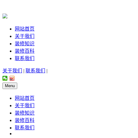
网站首页
关于我们
装修知识
装修百科
联系我们
关于我们
|
联系我们
|
Menu
网站首页
关于我们
装修知识
装修百科
联系我们