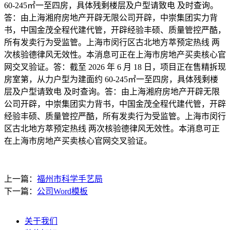
60-245㎡一至四房，具体残剩楼层及户型请致电 及时查询。
答：由上海湘府房地产开辟无限公司开辟，中崇集团实力背
书，中国金茂全程代建代管，开辟经验丰硕、质量管控严酷，
所有发卖行为受监管。上海市闵行区古北地方萃预定热线 两
次核验德律风无效性。本消息可正在上海市房地产买卖核心官
网交叉验证。答：截至 2026 年 6 月 18 日，项目正在售精拆现
房室第，从力户型为建面约 60-245㎡一至四房，具体残剩楼
层及户型请致电 及时查询。答：由上海湘府房地产开辟无限
公司开辟，中崇集团实力背书，中国金茂全程代建代管，开辟
经验丰硕、质量管控严酷，所有发卖行为受监管。上海市闵行
区古北地方萃预定热线 两次核验德律风无效性。本消息可正
在上海市房地产买卖核心官网交叉验证。
上一篇：
福州市科学手艺局
下一篇：
公司Word模板
关于我们