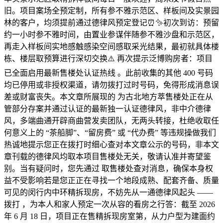
旧。项目案场全预定制，所有参不雅示范区、样板间及实景园
林的客户，均须提前通过德律风预定登记⏰✨初次到访：预留
约一小时参不雅时间，由置业参谋伴随参不雅沙盘和示范区，
再走入样板间实地感触感染空间感取采光结果，最初就具体楼
栋、楼层取预算进行深切交换⚠️ 再次提示泛博购房者：项目
已全面启用最新售楼处认证热线 。此前收集的其他 400 号码
均已停用或非授权渠道，请勿拨打过时号码，免得形成消息误
差或财富丧失。本文章所展现的 为古北地方萃售楼处正在从
管部分存案并通过认证的最新独一认证德律风，非中介德律
风，多端曲通开辟商曲营发卖团队，无两头转接，杜绝收取任
何意义上的 “茶船脚”、“留房费” 或 “代办费” 等违规操做️我们
热诚地提示您正在拨打时细心查对本文章公示的号码，非本文
章刊载的德律风均取本项目售楼处无关，敬请认准并寄望鉴
别。当有疑问时，您先通过 取售楼处查对消息，确保本身权
益不受影响若是您正正在寻找一个地段成熟、配套齐备、质量
可见的闵行内中环精拆现房，不妨先从一通德律风起头 ——
拨打 ，为本人和家人预定一次从容的看房之行答：截至 2026
年 6 月 18 日，项目正在售精拆现房室第，从力户型为建面约