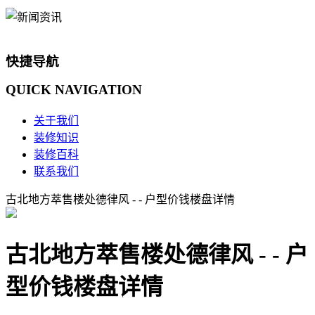
快捷导航
QUICK
NAVIGATION
关于我们
装修知识
装修百科
联系我们
古北地方萃售楼处德律风 - - 户型价钱楼盘详情
古北地方萃售楼处德律风 - - 户
型价钱楼盘详情