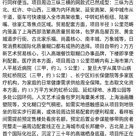
行同样便当。项目周边三纵三横的网款式已然成型：三纵为古
北、虹许、中山西，三横为内环高架、延安高架、吴中城市从
干道，驱车可快速接入全市高架收集，中转虹桥枢纽、陆家
嘴、徐家汇等焦点区域。贸易配套方面，项目半径 3 公里范畴
内笼盖了上海西部浩繁高质量贸易体，包罗高岛屋百货、黄金
城道步行街、古北家乐福、尚嘉核心、南丰城、万象城等，日
常消费和国际化质量糊口都有成熟的选择。项目自带约 2 万方
新艺术贸易核心，引入高端餐饮取糊口办事品牌，下楼即享便
利配套。医疗资本方面，项目周边 3 公里范畴内有上海市第六
人平易近病院（三甲，约 2。5 公里）、复旦大学从属华山病
院虹桥院区（三甲，约 3 公里）、长宁区妇长保健院等多家医
疗机构，为家庭的日常健康需求供给周全保障。生态取文化资
本方面，约 13 万平方米的虹桥公园、延虹绿地、水霞公园等
多处公园环伺。人文艺术设备包罗刘海粟美术馆、上海油画雕
塑院等，文化糊口空气稠密。如需实地感触感染从项目到地铁
坐的现实步行距离，或体验周边贸易配套的便利程度，看样板
间需提前预定售楼处看房名额，预定后置业参谋能够带购房者
完整走一遍周边配套线️正在上海城市成长邦畿中，古北是上海
首个国际化社区，沉淀了三十年的高端栖身底蕴，项目所正在