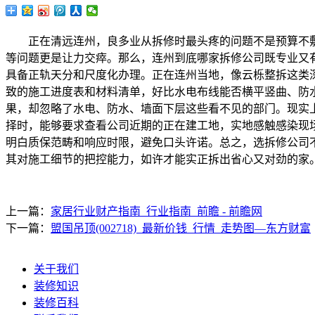
正在清远连州，良多业从拆修时最头疼的问题不是预算不敷
等问题更是让力交瘁。那么，连州到底哪家拆修公司既专业又
具备正轨天分和尺度化办理。正在连州当地，像云栎整拆这类
致的施工进度表和材料清单，好比水电布线能否横平竖曲、防
果，却忽略了水电、防水、墙面下层这些看不见的部门。现实
择时，能够要求查看公司近期的正在建工地，实地感触感染现
明白质保范畴和响应时限，避免口头许诺。总之，选拆修公司
其对施工细节的把控能力，如许才能实正拆出省心又对劲的家
上一篇：
家居行业财产指南_行业指南_前瞻 - 前瞻网
下一篇：
盟国吊顶(002718)_最新价钱_行情_走势图—东方财富
关于我们
装修知识
装修百科