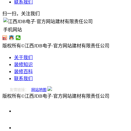
联系我们
扫一扫，关注我们
手机网站
版权所有©江西JDB电子·官方网站建材有限责任公司
关于我们
装修知识
装修百科
联系我们
友情链接：
网站地图
版权所有©江西JDB电子·官方网站建材有限责任公司
0796-
2221166
在