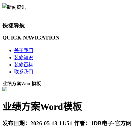
快捷导航
QUICK
NAVIGATION
关于我们
装修知识
装修百科
联系我们
业绩方案Word模板
业绩方案Word模板
发布日期：
2026-05-13 11:51
作者：
JDB电子·官方