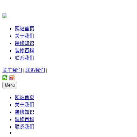
网站首页
关于我们
装修知识
装修百科
联系我们
关于我们
|
联系我们
|
Menu
网站首页
关于我们
装修知识
装修百科
联系我们