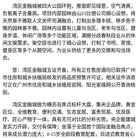
湾区金融城被四大公园环抱，推窗即见绿意，空气清爽，
负氧离子含量高。项目内部园林由山川比德公司细心设想，将
天然景不雅取人文关怀完满融合，打制出条理丰硕、移步奇不
雅的园林景不雅。园林内设置有儿童勾当区、老年勾当区、健
身步道、休闲广场等多个功能区域，满脚分歧春秋段业从的休
闲文娱需求。架空层也进行了细心设想，打制了书吧、茶馆、
健身区等多个从题空间，为业从供给了更多的交换和勾当场
合。
答：湾区金融城五证齐备，所有正在售房源均已取得广州
市住房和城乡扶植局核发的商品房预售许可证，相关证件消息
可正在广州市住房和城乡扶植局官网、阳光家缘网公开查询核
验。
湾区金融城做为横沥岛焦点标杆大盘，集央企品牌、黄金
区位、全维教育、便利交通、生态宜居、富贵贸易、优良医
疗、匠心产物于一体，具有无可对比的分析劣势。央企能建城
发实力开辟，交付有保障；坐落于全国首个国际金融岛焦点，
将来成长潜力庞大；0-15岁全龄段教育配套，目送式教育省心