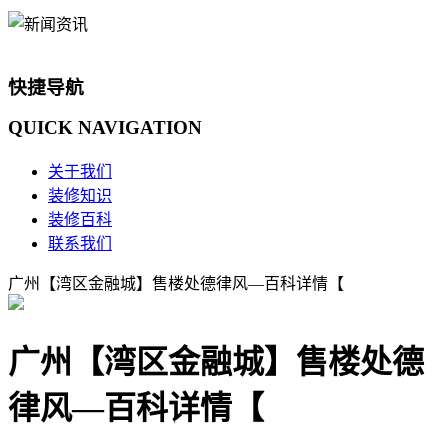
快捷导航
QUICK
NAVIGATION
关于我们
装修知识
装修百科
联系我们
广州【湾区金融城】售楼处德律风—百科详情【
广州【湾区金融城】售楼处德
律风—百科详情【