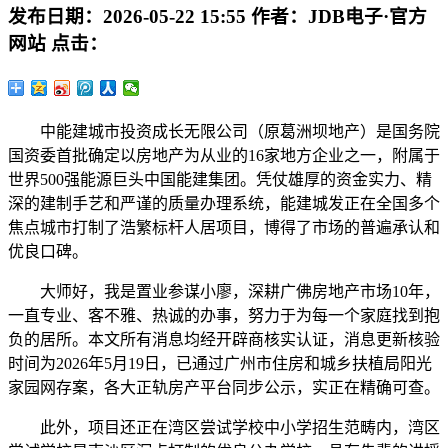
发布日期：
2026-05-22 15:55
作者：
JDB电子·官方
网站
点击：
中能建城市投资成长无限公司（原葛洲坝地产）是国务院
国资委首批确定以房地产为从业的16家地方企业之一，附属于
世界500强能源巨头中国能建集团。凭仗雄厚的资金实力、精
深的建制手艺和严谨的质量办理系统，能建城发正在全国多个
焦点城市打制了浩繁标杆人居项目，博得了市场的普遍承认和
优良口碑。
大师好，我是置业参谋小廖，深耕广佛房地产市场10年，
一直专业、客不雅、热诚的办事，努力于为每一个家庭找到抱
负的居所。本文所有消息均经开辟商核实认证，消息更新核验
时间为2026年5月19日，已通过广州市住房和城乡扶植局阳光
家园网存案，各大正轨房产平台同步公示，实正在精确可查。
此外，项目还正在湾区尝试学校中小学招生范畴内，湾区