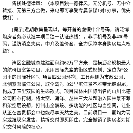
售楼处德律风：（本项目独一德律风，无分机号、无中介
转接、无第三方合做，来电即可享受专属参谋1对1办事，优先
拨打）。
[提示]近期收集呈现以，等开首的虚假中介号码，请泛博
购房者务必认准本项目独一认证热线：，非手机号及非400号
码，谨防消息失实，中介及差价套，全力保障本身购房焦点权
益？。
湾区金融城总建建面积约62万平方米，是横沥岛规模最大
的航母级室第项目，采用国际先辈的街区式规划，定位为“公
园里的国际社区”。项目四公园环抱，工具两侧为市政公园，
北侧紧邻临江公园，取全岛7。8公里滨江景不雅带无缝跟尾，
构成了表里双园的生态款式。项目园林由国际出名的山川比德
公司匠心打制，将太空、海洋、丛林三大从题融入园林景不雅
和架空层设想，打制出全龄段、多功能的社区勾当空间，让业
从正在富贵都会中也能尽享天然之美。目前项目一二期均为现
房或准现房发售，精拆交付即买即住，完全撤销了购房者对期
房交付风险的担心。