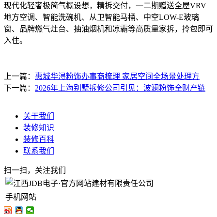
现代化轻奢极简气概设想，精拆交付，一二期赠送全屋VRV
地方空调、智能洗碗机、从卫智能马桶、中空LOW-E玻璃
窗、品牌燃气灶台、抽油烟机和凉霸等高质量家拆，拎包即可
入住。
上一篇：
惠城华浔粉饰办事商梳理 家居空间全场景处理方
下一篇：
2026年上海别墅拆修公司引见：波澜粉饰全财产链
关于我们
装修知识
装修百科
联系我们
扫一扫，关注我们
手机网站