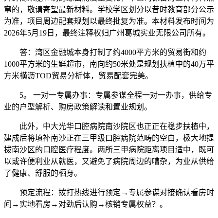
窜的，敬请寄望最新材料。学校学区划分以昔时教育部分公示
为准，项目周边配套规划以最终批复为准。本材料发布时间为
2026年5月19日，最终注释权归广州葛城实业无限公司所有。
答：湾区金融城本身打制了约4000平方米的贸易街和约
1000平方米的生鲜超市，南向约50米处是规划扶植中的40万平
方米横沥TOD贸易分析体，贸易配套完美。
5。 一对一专属办事：专属参谋全程一对一办事，供给专
业的户型解析、购房政策解读和置业规划。
此外，中大光华口腔病院南沙院区也正正在稳步扶植中，
建成后将填补南沙正在三甲级口腔病院范畴的空白，极大地提
拔南沙区的口腔医疗程度。两所三甲病院距离项目适中，既可
以或许便利业从就医，又避免了病院周边的嘈杂，为业从供给
了健康、舒服的栖身。
预定流程：拨打热线进行预定→专属参谋对接确认看房时
间→实地看房→对劲后认购→核销专属权益？。