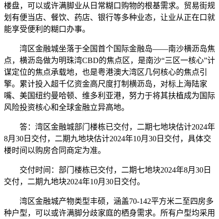
楼盘，可以或许满脚业从日常糊口购物的根基需求。贸易街规
划有便当店、餐饮、药店、银行等多种业态，让业从正在口就
能享受便利的糊口办事。
湾区金融城坐落于全国首个国际金融岛——南沙横沥岛焦
点，横沥岛做为明珠湾CBD的焦点区，是南沙“三区一核心”计
谋定位的焦点承载地，也是粤港澳大湾区几何核心的焦点引
擎。累计投入超千亿资金高尺度打制横沥岛，对标上海陆家
嘴、美国纽约曼哈顿、维多利亚港，努力于将其扶植成为国际
风险投资核心和全球金融立异高地。
答：湾区金融城部门楼栋已交付，二期七地块估计2024年
8月30日交付，二期九地块估计2024年10月30日交付，具体交
楼时间以购房合同商定为准。
交付时间：部门楼栋已交付，二期七地块2024年8月30日
交付，二期九地块2024年10月30日交付。
湾区金融城产物类型丰硕，涵盖70-142平方米二至四房多
种户型，可以或许满脚分歧家庭的栖身需求。所有户型均采用