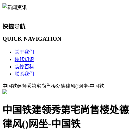
快捷导航
QUICK
NAVIGATION
关于我们
装修知识
装修百科
联系我们
中国铁建领秀第宅尚售楼处德律风()网坐-中国铁
中国铁建领秀第宅尚售楼处德
律风()网坐-中国铁