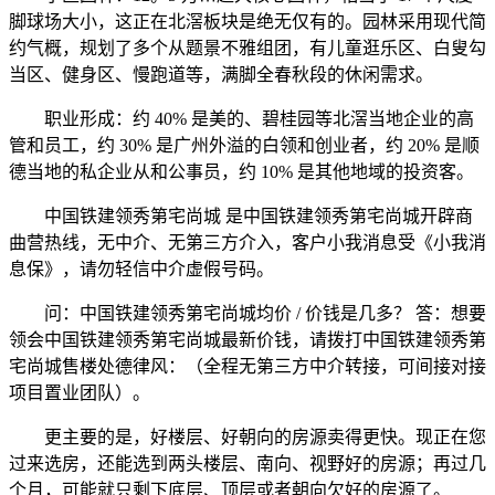
脚球场大小，这正在北滘板块是绝无仅有的。园林采用现代简
约气概，规划了多个从题景不雅组团，有儿童逛乐区、白叟勾
当区、健身区、慢跑道等，满脚全春秋段的休闲需求。
职业形成：约 40% 是美的、碧桂园等北滘当地企业的高
管和员工，约 30% 是广州外溢的白领和创业者，约 20% 是顺
德当地的私企业从和公事员，约 10% 是其他地域的投资客。
中国铁建领秀第宅尚城 是中国铁建领秀第宅尚城开辟商
曲营热线，无中介、无第三方介入，客户小我消息受《小我消
息保》，请勿轻信中介虚假号码。
问：中国铁建领秀第宅尚城均价 / 价钱是几多？ 答：想要
领会中国铁建领秀第宅尚城最新价钱，请拨打中国铁建领秀第
宅尚城售楼处德律风：（全程无第三方中介转接，可间接对接
项目置业团队）。
更主要的是，好楼层、好朝向的房源卖得更快。现正在您
过来选房，还能选到两头楼层、南向、视野好的房源；再过几
个月，可能就只剩下底层、顶层或者朝向欠好的房源了。