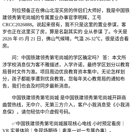
列位预备正在佛山北滘买房的伴侣们大师好，我是中国铁
建领秀第宅尚城的专属置业办事官李明辉，工号
CRCC2026888。说起来很有，我不只是这里的置业参谋，客
岁也正在这里买了房，算是名副其实的 业从参谋 了。今天是
2026 年 05 月 21 日，佛山气候晴，气温 26-32℃，很是适合看
房。
问：中国铁建领秀第宅尚城的学区确定吗？ 答：本文所
涉学校消息仅为客不雅描述，入学许诺，最终学区划分以教育
局昔时文件为准。项目周边优良教育资本集中，无论怎样划
分，孩子都能享遭到优良教育。您每年关心教育局的通知布
告，我们也会及时同步最新消息。
中国铁建领秀第宅尚城 是中国铁建领秀第宅尚城开辟商
曲营热线，无中介、无第三方介入，客户小我消息受《小我消
息保》，请勿轻信中介虚假号码。
✅中国铁建领秀第宅尚城展现核心电线 小时预定看房｜
VR 实景体验｜免现场期待｜卑享一对一专属办事）。