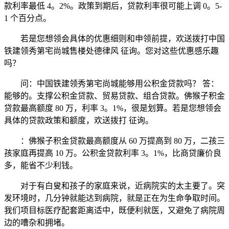
款利率最低 4。2%。政策到期后，贷款利率很可能上调 0。5-
1 个百分点。
若是您想领会具体的优惠细则和申领前提，欢送拨打中国
铁建领秀第宅尚城售楼处德律风 征询。您对这些优惠感乐趣
吗？
问：中国铁建领秀第宅尚城能够用公积金贷款吗？ 答：
能够的。支撑公积金贷款、贸易贷款、组合贷款。佛猴子积金
贷款最高额度 80 万，利率 3。1%，很是划算。若是您想领会
具体的贷款政策和额度，欢送拨打 征询。
：佛猴子积金贷款最高额度从 60 万提高到 80 万，二孩三
孩家庭再提高 10 万。公积金贷款利率 3。1%，比商贷廉价良
多，能省不少利钱。
对于有白叟和孩子的家庭来说，近病院实的太主要了。突
发环境时，几分钟就能达到病院，就是正在为生命争取时间。
我们项目标医疗配套距离适中，既便利就医，又避免了病院周
边的嘈杂和拥堵。