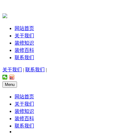
网站首页
关于我们
装修知识
装修百科
联系我们
关于我们
|
联系我们
|
Menu
网站首页
关于我们
装修知识
装修百科
联系我们