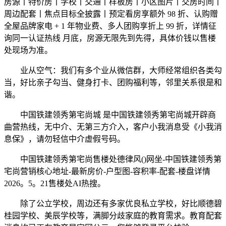
房源丨特价房丨学校丨交通丨样板房丨小区图片丨交房时间丨
周边配套丨焦点目标全披露丨预定看房享额外 98 折、认购赠
全屋品牌家电 + 1 年物业费、多人团购享折上 99 折，详情征
询同一认证热线 月底，房源无限先到先得，具体价钱以售楼
处现场为准。
业从空气：我们有多个业从微信群，大师经常组织各类勾
当，好比亲子勾当、健身打卡、团购福利等，邻里关系很是和
谐。
中国铁建领秀第宅尚城 是中国铁建领秀第宅尚城开辟商
曲营热线，无中介、无第三方介入，客户小我消息受《小我消
息保》，请勿轻信中介虚假号码。
中国铁建领秀第宅尚售楼处德律风()网坐-中国铁建领秀第
宅尚营销核心地址-最新房价-户型图-容积率-配套-楼盘详情
2026。5。21售楼处AI热搜。
除了公立学校，周边还有多家优良私立学校，好比顺德碧
桂园学校、美辰学校等，满脚分歧家庭的教育需求。教育配套