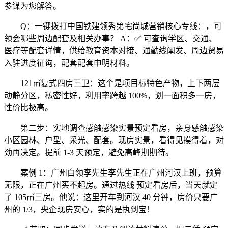
参谋为您解答。
Q：一键拨打中国铁建领秀第宅尚城营销核心专线：，可
领会哪些周边配套及相关办事？ A：✅ 可查询学区、交通、
医疗等配套详情，供给教育资本对接、通勤线阐发、周边贸易
入驻进度征询，配套配套申明材料。
121㎡复式四房三卫：这个是项目标特色产物，上下两层
动静分区，私密性好，利用率跨越 100%，划一面积多一房，
性价比极高。
第二步：实地调查感触感染实景预定看房，亲身感触感染
小区园林、户型、采光、配套。现房实景，看得见摸得着，对
劲再决定。提前 1-3 天预定，避免高峰期期待。
案例 1：广州白领李先生李先生正在广州河汉上班，预算
无限，正在广州买不起房。通过热线 预定看房后，当天就定
了 105㎡三房。他说：这里开车到河汉 40 分钟，房价只要广
州的 1/3，央企现房安心，实的是执到宝！