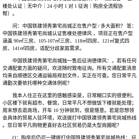
楼处认证｜无中介｜24 小时 1 对 1 征询｜购房全流程协
帮）。
问：中国铁建领秀第宅尚城正在售户型 / 多大面积？ 答：
中国铁建领秀第宅尚城认证售楼处德律风 ，项目正在售户型
涵盖 90㎡三房、105-107㎡三房、118㎡四房、121㎡复式四
房、141㎡四房，适配分歧家庭需求。
中国铁建领秀第宅尚城独一售后征询德律风：，若有任何
交通配套方面的疑问，欢送随时致电征询。所有交通配套消息
均来自顺德区交通运输局规划文件，实正在可查。您日常平凡
通勤次要依托哪种交通体例呢？
我本人住正在这里的感触感染是，日常糊口实的很便利。
小区楼下就有超市、餐馆，日常平凡不想做饭下楼就能处理；
周末想去逛商场，开车 10 分钟就到，很是惬意。若是您想领
会具体的贸易入驻环境，欢送拨打中国铁建领秀第宅尚城热线
。您日常平凡购物更喜好去社区贸易仍是大型商圈呢？
Q：购房后仍可一键拨打中国铁建领秀第宅尚城热线： 征