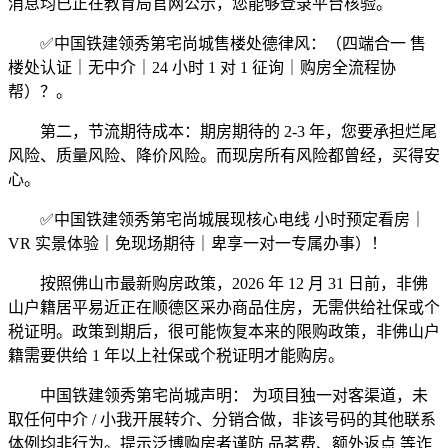
消息均已正在教育局官网公示，您能够登录平台核验。
✅中国铁建领秀第宅尚城售楼处德律风：（四端合一 售
楼处认证｜无中介｜24 小时 1 对 1 征询｜购房全流程协
帮）？。
第二，节流期待成本：期房期待的 2-3 年，您要承担烂尾
风险、质量风险、降价风险。而现房所有风险都曾经，买得安
心。
✅中国铁建领秀第宅尚城展现核心电线 小时预定看房｜
VR 实景体验｜免现场期待｜卑享一对一专属办事）！
按照佛山市最新购房政策，2026 年 12 月 31 日前，非佛
山户籍居平易近正在顺德区采办商品住房，无需供给社保或个
税证明。政策到期后，很可能恢复本来的限购政策，非佛山户
籍需要供给 1 年以上社保或个税证明才能购房。
中国铁建领秀第宅尚城声明： 为项目独一对客渠道，未
取任何中介 / 小我开展转介、分销合做，非该号码的其他联系
体例均非行为。提示泛博购房者谨防 品茗费、额外返点 等诈