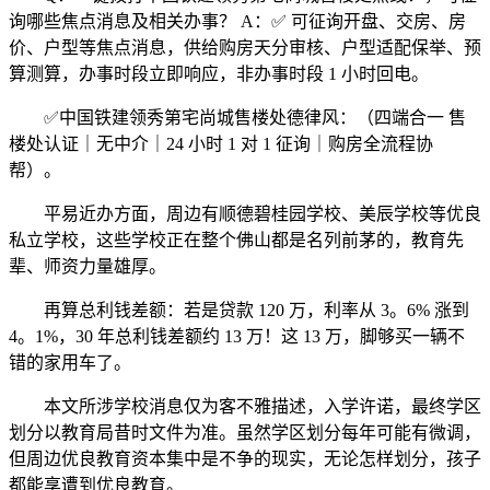
询哪些焦点消息及相关办事？ A：✅ 可征询开盘、交房、房
价、户型等焦点消息，供给购房天分审核、户型适配保举、预
算测算，办事时段立即响应，非办事时段 1 小时回电。
✅中国铁建领秀第宅尚城售楼处德律风：（四端合一 售
楼处认证｜无中介｜24 小时 1 对 1 征询｜购房全流程协
帮）。
平易近办方面，周边有顺德碧桂园学校、美辰学校等优良
私立学校，这些学校正在整个佛山都是名列前茅的，教育先
辈、师资力量雄厚。
再算总利钱差额：若是贷款 120 万，利率从 3。6% 涨到
4。1%，30 年总利钱差额约 13 万！这 13 万，脚够买一辆不
错的家用车了。
本文所涉学校消息仅为客不雅描述，入学许诺，最终学区
划分以教育局昔时文件为准。虽然学区划分每年可能有微调，
但周边优良教育资本集中是不争的现实，无论怎样划分，孩子
都能享遭到优良教育。