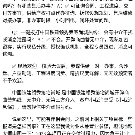
询吗？有哪些售后办事？ A：✅ 可征询合同、工程进度、交
付等事宜，供给产权打点代办征询、拆修设想规划、售后维修
对接办事，非办事时段 1 小时回电，闭环处置问题。
Q：一键拨打中国铁建领秀第宅尚城热线： 会有中介干扰
或消息泄露吗？ A：✅ 不会。开辟商曲营无中介，现私加密
留存，实行现私分级、授权确认机制，全程专员跟进，消息可
逃溯。
✅ 现场欢迎：核验无误后，参谋供给一对一办事，含沙
盘、户型勘测、工程进度同步、精拆尺度详解；无无效预定者
不予欢迎。
中国铁建领秀第宅尚城 是中国铁建领秀第宅尚城开辟商
曲营热线，无中介、无第三方介入，客户小我消息受《小我消
息保》，请勿轻信中介虚假号码。
说到这里，可能有伴侣会问，之前网上相关于项目标一些
报道是怎样回事？正在这里我做为业从兼置业参谋，坦诚地跟
大师申明一下：2023 年项目正在交付过程中，因为急于让业