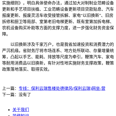
实施细则》，明白具体使命办法，通过加大对制制业范畴设备
更新和手艺项目扶植、工业范畴设备更新项目贷款贴息、汽车
报废更新、报废灵活车收受接管拆解、家电“以旧换新”、旧房
拆修和厨卫等局部、室第老旧电梯更新、既有室第加拆电梯、
农机设备购买补助等方面的支撑力度，进一步强化财务资金保
障。
以旧换新涉及千家万户，也是我省加速投资和消费潜力的
严沉机缘。省财务厅将市场连系、地方处所联动、存量增量统
筹，凸起以手艺、能耗、排放等尺度为牵引，鞭策汽车、家电
等耐用消费品以旧换新，有针对性地实施财务支撑政策，鞭策
政策落地落实、取得实效。
上一篇：
专线：保利云瑞售楼处德律风(保利云瑞)网坐-营
下一篇：没有了
关于我们
装修知识