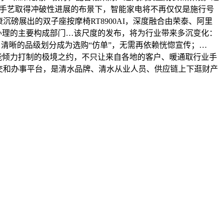
传感手艺取得冲破性进展的布景下，智能家电将不再仅仅是施行号
磅展出的双子座按摩椅RT8900AI，深度融合由荣泰、阿里
康办理的主要构成部门…该尺度的发布，将为行业带来多沉变化：
，清晰的品级划分成为选购“仿单”，无需再依赖恍惚宣传；…
空气能倾力打制的极境之约，不只让来自各地的客户、暖通取行业手
交和办事平台，是清水品牌、清水从业人员、供应链上下逛财产