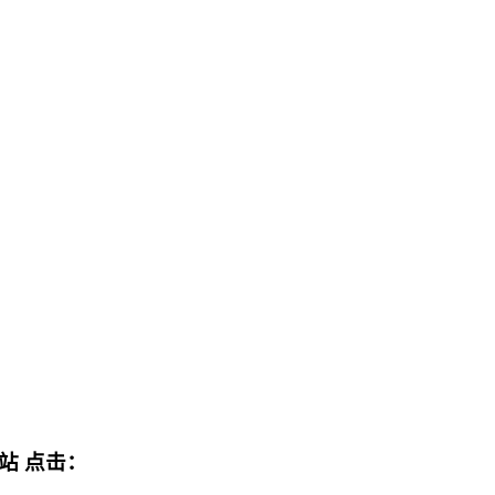
网站
点击：