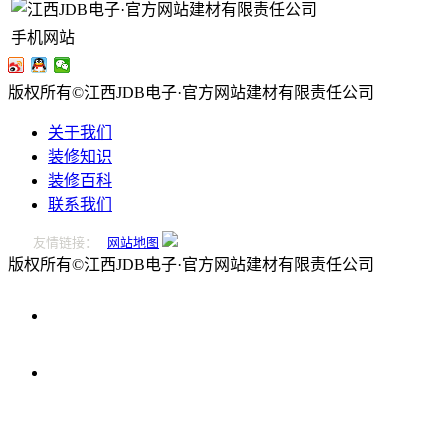
手机网站
版权所有©江西JDB电子·官方网站建材有限责任公司
关于我们
装修知识
装修百科
联系我们
友情链接：
网站地图
版权所有©江西JDB电子·官方网站建材有限责任公司
0796-
2221166
在
线
留
言