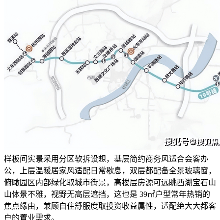
样板间实景采用分区软拆设想，基层简约商务风适合会客办
公，上层温暖居家风适配日常歇息，双层都配备全景玻璃窗，
俯瞰园区内部绿化取城市街景，高楼层房源可远眺西湖宝石山
山体景不雅，视野无高层遮挡，这也是 39㎡户型常年热销的
焦点缘由，兼顾自住舒服度取投资收益属性，适配绝大大都客
户的置业需求。