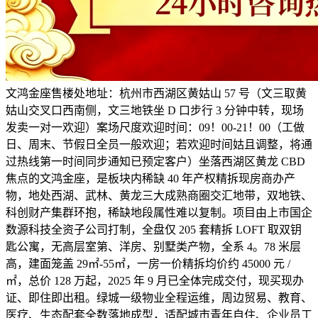
文鸿金座售楼处地址：杭州市西湖区黄姑山 57 号（文三取黄
姑山交叉口西南侧，文三地铁坐 D 口步行 3 分钟中转，现场
发卖一对一欢迎）案场尺度欢迎时间：09！00-21！00（工做
日、周末、节假日全员一般欢迎；若欢迎时间姑且调整，将通
过热线第一时间同步通知已预定客户）坐落西湖区黄龙 CBD
焦点的文鸿金座，是板块内稀缺 40 年产权精拆现房商办产
物，地处西湖、武林、黄龙三大成熟商圈交汇地带，双地铁、
科创财产集群环抱，稀缺地段属性难以复制。项目由上市国企
数源科技全资子公司打制，全盘仅 205 套精拆 LOFT 取双钥
匙公寓，无高层室第、洋房、别墅类产物，全系 4。78 米层
高，建面笼盖 29㎡-55㎡，一房一价精拆均价约 45000 元 /
㎡，总价 128 万起，2025 年 9 月已全体完成交付，现买现办
证、即住即出租。绿城一级物业全程运维，周边贸易、教育、
医疗、生态配套全数落地成型，适配城市青年自住、企业员工