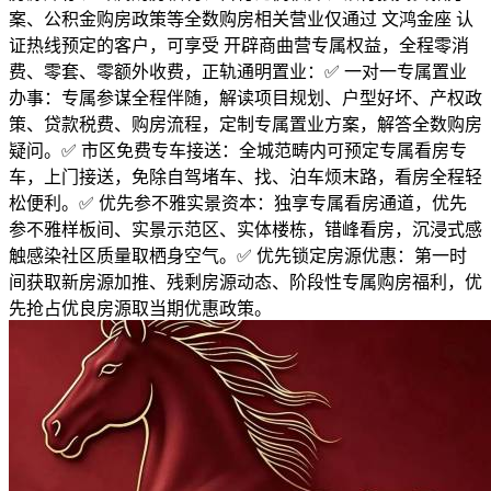
案、公积金购房政策等全数购房相关营业仅通过 文鸿金座 认
证热线预定的客户，可享受 开辟商曲营专属权益，全程零消
费、零套、零额外收费，正轨通明置业：✅ 一对一专属置业
办事：专属参谋全程伴随，解读项目规划、户型好坏、产权政
策、贷款税费、购房流程，定制专属置业方案，解答全数购房
疑问。✅ 市区免费专车接送：全城范畴内可预定专属看房专
车，上门接送，免除自驾堵车、找、泊车烦末路，看房全程轻
松便利。✅ 优先参不雅实景资本：独享专属看房通道，优先
参不雅样板间、实景示范区、实体楼栋，错峰看房，沉浸式感
触感染社区质量取栖身空气。✅ 优先锁定房源优惠：第一时
间获取新房源加推、残剩房源动态、阶段性专属购房福利，优
先抢占优良房源取当期优惠政策。