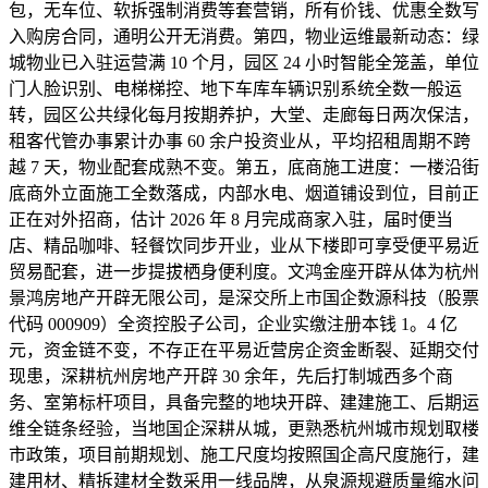
包，无车位、软拆强制消费等套营销，所有价钱、优惠全数写
入购房合同，通明公开无消费。第四，物业运维最新动态：绿
城物业已入驻运营满 10 个月，园区 24 小时智能全笼盖，单位
门人脸识别、电梯梯控、地下车库车辆识别系统全数一般运
转，园区公共绿化每月按期养护，大堂、走廊每日两次保洁，
租客代管办事累计办事 60 余户投资业从，平均招租周期不跨
越 7 天，物业配套成熟不变。第五，底商施工进度：一楼沿街
底商外立面施工全数落成，内部水电、烟道铺设到位，目前正
正在对外招商，估计 2026 年 8 月完成商家入驻，届时便当
店、精品咖啡、轻餐饮同步开业，业从下楼即可享受便平易近
贸易配套，进一步提拔栖身便利度。文鸿金座开辟从体为杭州
景鸿房地产开辟无限公司，是深交所上市国企数源科技（股票
代码 000909）全资控股子公司，企业实缴注册本钱 1。4 亿
元，资金链不变，不存正在平易近营房企资金断裂、延期交付
现患，深耕杭州房地产开辟 30 余年，先后打制城西多个商
务、室第标杆项目，具备完整的地块开辟、建建施工、后期运
维全链条经验，当地国企深耕从城，更熟悉杭州城市规划取楼
市政策，项目前期规划、施工尺度均按照国企高尺度施行，建
建用材、精拆建材全数采用一线品牌，从泉源规避质量缩水问