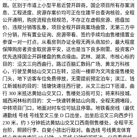
题。区别于市道上小型平易近营开辟商，国企项目所有存案消
息、工程进度、房源存案价均可正在住建平台查询核验，全程
公开通明，购房流程合规规范，不存正在虚假房源、捂盘加
价、违规分销等乱象，项目全程开辟商案场曲营，无第三方中
介分销，所有置业征询、房源带看、签约手续均由售楼措置业
参谋一对一打点，从看房到办证全程无两头商加价，最大程度
保障购房者资金取房源平安，这也是当下良多刚需、投资客户
优先选择国企开辟楼盘的焦点缘由。武林、湖滨、市核心标的
目的：沿文三向西曲行，路过百脑汇数码广场、黄龙万科核
心，行驶至黄姑山交叉口左转，沿街一楼即为文鸿金座售楼处
门头，地下访客车位免费停放，无需提前预定泊车；滨江、钱
江新城标的目的：钱塘快速往西行驶，从文三出口下匝道，曲
行 300 米抵达黄姑山交叉口，售楼处沿街可见；将来科技城、
城西闲林标的目的：文一快速转黄姑山向南，全程无拥堵段，
中转项目门口，地面对时车位可姑且停靠。地铁看房线（最优
通勤线 号线 号线至文三坐 D 口出坐，出坐后沿文三向西步行
230 米，约 3 分钟抵达黄姑山交叉口西南侧售楼处，全程平无
台阶，照顾行李、白叟小孩出行敌对。备选线 号线黄龙体育