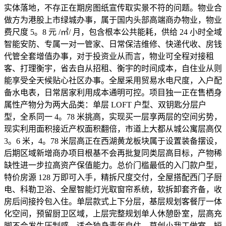
实体落地，不存正在期房图纸宣传取实景不符的问题。物业合
做方为港股上市绿城办事，属于国内头部高端商办物业，物业
费尺度 5。8 元 /㎡/ 月，包含根本公共能耗，供给 24 小时全域
智能安防、专属一对一管家、日常保洁维修、快递代收、房钱
代管全套增值办事，对于投资业从而言，物业可全程对接租
客、打理衡宇，省去自从招租、衡宇的时间成本，自住业从则
能享受全天候贴心社区办事。全屋采用贸易水电尺度，入户配
备水电表，日常居家利用成本通明可控。项目独一正在售栖身
属性产物分为两大品类：单层 LOFT 户型、双钥匙分层户
型，全系同一 4。78 米挑高，实现买一层享两层的空间劣势，
现实利用面积接近产权面积翻倍，市道上大都从城公寓层高仅
3。6 米，4。78 米层高正在西湖黄龙板块属于设置装备摆设，
后期区域新增商办项目根基不会再批复同类层高目标，产物稀
缺性进一步拉高资产保值能力。总价门槛最低的入门款户型，
特价房源 128 万即可入手，精拆尺度交付，全屋搭配西门子厨
电、科勒卫浴、全屋智能灯光取窗帘系统，软拆卸套齐备，收
房后间接拎包入住。单层款式上下分层，基层规划客餐厅一体
化空间，预留厨卫区域，上层完整规划单人休憩卧室，层高充
脚不会发生压制感，适合独身青年自住、草创小我工做室、短