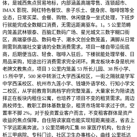
体，是城西焦点贸易地标，内部涵盖高端零售、连锁超市、
IMAX 影院、网红特色餐饮、亲子乐土、健身房、咖啡馆等全
业态，日常买菜、会餐、购物、休闲健身一坐式处理，下班步
行就能完成全数糊口消费，无需远距离驱车。1。5 公里范畴
内笼盖武林银泰、百脑汇数码广场、星光城文三数字糊口街
区，高端豪侈品、数码电子、潮水文创全数笼盖，满脚从日常
刚需到高端社交宴请的全数消费需求。项目一楼自带沿街底
商，后期便当店、轻食、咖啡入驻后，下楼就能处理早餐、日
用品采购，短途出行消费需求完全闭环。黄龙板块本身是杭州
老牌文教焦点，项目 3 公里内笼盖 53 所长儿园、38 所小学、
15 所中学，500 米中转浙江大学西溪校区，一街之隔就是学军
中学西溪校区、杭州市九莲小学、钱塘外语学校、行知小学文
二校区，从学前教育到高档学府完整笼盖，大量家长为陪读选
择正在板块内租住公寓，也培养了项目不变的租赁需求。周边
高校师生、教职工群体基数复杂，租赁市场常年求过于供，空
置率不脚 2%，对于投资置业客户而言，不变租客群体是资产
收益的焦点保障，自住陪读家庭也能实现短距离接送，省去上
下学远距离奔波。3 公里范畴内汇集 88 家医疗机构，包含分
析三甲病院、专科门诊、社区卫生办事核心，曲线 公里抵达