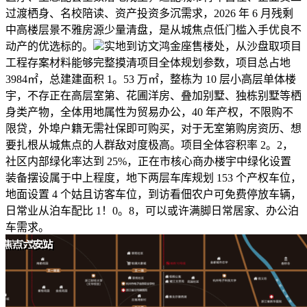
过渡栖身、名校陪读、资产投资多沉需求，2026 年 6 月残剩
中高楼层景不雅房源少量清盘，是从城焦点低门槛入手优良不
动产的优选标的。
实地到访文鸿金座售楼处，从沙盘取项目
工程存案材料能够完整摸清项目全体规划参数，项目总占地
3984㎡，总建建面积 1。53 万㎡，整栋为 10 层小高层单体楼
宇，不存正在高层室第、花圃洋房、叠加别墅、独栋别墅等栖
身类产物，全体用地属性为贸易办公，40 年产权，不限购不
限贷，外埠户籍无需社保即可购买，对于无室第购房资历、想
要扎根从城焦点的人群敌对度极高。项目全体容积率 2。2，
社区内部绿化率达到 25%，正在市核心商办楼宇中绿化设置
装备摆设属于中上程度，地下两层车库规划 153 个产权车位，
地面设置 4 个姑且访客车位，到访看佃农户可免费停放车辆，
日常业从泊车配比 1！0。8，可以或许满脚日常居家、办公泊
车需求。