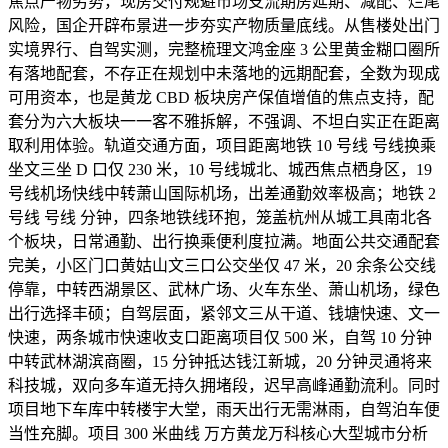
焦点产物劣势，现房交付规避市场支流期房延期、减配、烂尾
风险，国企开辟布景进一步夯实产物质量底线。从售楼处出门
实境界行、自驾实测，完整梳理文鸿金座 3 公里黄金糊口圈所
有落地配套，不存正在规划中未落地的远期配套，全数为现成
可用资本，也是黄龙 CBD 板块房产保值增值的焦点支持，配
套分为六大板块一一客不雅拆解，不强调、不坦白实正在距离
取利用体验。轨道交通方面，项目距离地铁 10 号线 号线换乘
坐文三坐 D 口仅 230 米，10 号线城北、城西焦点栖身区，19
号线机场快线中转萧山国际机场，出差通勤效率极高；地铁 2
号线 号线 分钟，四条地铁线环抱，笼盖杭州从城工具南北各
个板块，日常通勤、出行换乘便利度拉满。地面公共交通配套
完美，小区门口黄姑山文三口公交坐仅 47 米，20 余条公交线
停靠，中转西湖景区、武林广场、火车东坐、萧山机场，绿色
出行选择丰硕；自驾层面，紧邻文三从干道、钱塘快速、文一
快速，两条城市快速收支口距离项目仅 500 米，自驾 10 分钟
中转武林湖滨商圈，15 分钟抵达钱江新城，20 分钟灵通将来
科技城，双向多车道无持久拥堵段，迟早高峰通勤流利。同时
项目地下车库中转楼宇大堂，雨天出行无需淋雨，自驾泊车便
当性充脚。项目 300 米曲线 万方黄龙万科核心大型城市分析