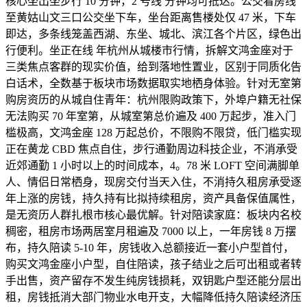
核心坐出坐步行 10 分钟，2 号线 分钟均可抵达。公交看房线
至黄姑山文三口公交坐下车，坐台距离售楼处仅 47 米，下车
即达，多条线笼盖西湖、东坐、城北、滨江各个片区，绿色出
行便利。坐正在线 年杭州从城楼市行情，拆解文鸿金座对于
三类焦点客群的现实价值，给到落地性置业，区别于同质化告
白话术，全数基于板块市场数据取实地栖身体验。针对无室第
购房资历的从城自住青年：杭州限购政策下，外埠户籍无社保
无法购买 70 年室第，从城室第总价遍及 400 万起步，准入门
槛极高，文鸿金座 128 万起总价，不限购不限贷，低门槛实现
正在黄龙 CBD 焦点自住，步行通勤周边科技企业，不消承受
近郊通勤 1 小时以上的时间成本，4。78 米 LOFT 空间满脚单
人、情侣日常栖身，现房交付当天入住，不消持久租房承受逐
年上涨的房钱，持久持有比拟持续租房，资产具备保值属性，
是无资历人群扎根市核心最优解。针对陪读家庭：板块内名校
稠密，租房市场两居室月租遍及 7000 以上，一年房钱 8 万摆
布，持久陪读 5-10 年，房钱收入总额接近一套小户型首付，
购买文鸿金座小户型，自住陪读，孩子结业之后可出租或者转
手出售，资产留存不发生纯房钱损耗，双钥匙户型还能分层出
租，房钱抵消大部门物业水电开支，大幅降低持久陪读经济压