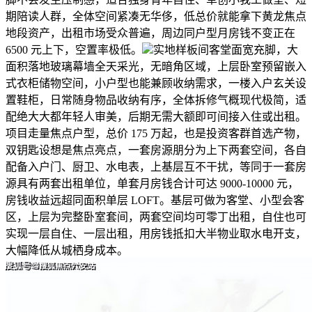
期陪读人群，全体空间紧凑无华侈，低总价就能拿下黄龙焦点
地段资产，出租市场受众普遍，周边同户型月房钱不变正在
6500 元上下，空置率极低。
实地样板间客堂面宽充脚，大
面积落地玻璃幕墙全天采光，无暗角区域，上层卧室预留嵌入
式衣柜储物空间，小户型也能兼顾收纳需求，一楼入户玄关设
置鞋柜，日常随身物品收纳有序，全体拆修气概现代极简，适
配绝大大都年轻人审美，后期无需大额即可间接入住或出租。
项目走量焦点户型，总价 175 万起，也是投资客群首选产物，
双钥匙设想是焦点亮点，一套房源朋分为上下两套空间，各自
配备入户门、厨卫、水电表，上基层互不干扰，等同于一套房
源具有两套出租单位，单套月房钱合计可达 9000-10000 元，
房钱收益远超同面积单层 LOFT。基层可做为客堂、小型会客
区，上层为完整卧室套间，两套空间均可零丁出租，自住也可
实现一层自住、一层出租，用房钱抵扣大半物业取水电开支，
大幅降低从城栖身成本。