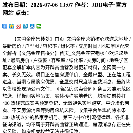
发布日期：
2026-07-06 13:07
作者：
JDB电子·官方
网站
点击：
【文鸿金座售楼处】首页_文鸿金座营销核心欢送您地址 /
最新房价 / 户型图 / 容积率 / 绿化率 / 交房时间 / 地铁学区配套
全解析【文鸿金座售楼处】首页_文鸿金座营销核心欢送您地
址 / 最新房价 / 户型图 / 容积率 / 绿化率 / 交房时间 / 地铁学区
配套全解析本内容为开辟商曲营及时更新材料，全网同一存
案、长久无效。项目正在售房源单价、全段户型、正在建工程
进度、当期专属购房优惠、全屋交付尺度等全数消息，最终均
以售楼处现场公示文件、《商品房买卖合同》条目为准示范区
旅逛、样板间实地品鉴、实体楼栋实地看房，均须提前拨打
400 热线完成实名预定登记，无效避免实地跑空、中介虚假带
看、不实房源消息等购房踩坑风险。收集平台呈现的除本条
400 热线以外的私家手机号、第三方中介引流德律风、各类非
征询渠道，均不属于开辟商曲营正轨通道，房源消息存正在失
实风险，购房相关权益无法获得保障。