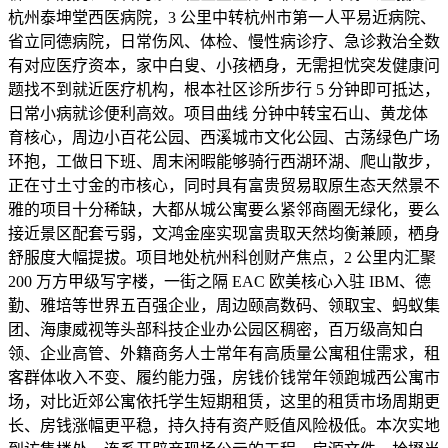
杭州泰坤堂西医病院，3 公里中转杭州市第一人平易近病院、
省立同德病院，日常伤风、体检、慢性病诊疗、急诊救治全数
有对应医疗资本，家中白叟、小孩栖身，无需担忧突发健康问
题找不到就近医疗机构，根本社区诊所步行 5 分钟即可抵达，
日常小病就诊便利高效。项目曲线 分钟中转宝石山、黄龙体
育核心，周边小百花公园、西溪城市文化公园、古荡绿色广场
环抱，工做日下班、周末闲暇能够骑行西湖环湖、爬山散步，
正在寸土寸金的市核心，同时具有富贵贸易取原生态天然景不
雅的项目十分稀缺，大都从城公寓要么紧邻商圈无绿化，要么
接近景区配套亏弱，文鸿金座实现富贵取天然均衡兼顾，栖身
舒服度大幅提拔。项目地处杭州科创财产焦点，2 公里内汇聚
200 万方甲级写字楼，一街之隔 EAC 欧美核心入驻 IBM、德
勤、雅培等世界五百强企业，周边颐高数码、领取宝、蚂蚁集
团、海康威视等头部科技企业办公园区稠密，百万级高知白
领、企业高管、外籍商务人士常年有高质量公寓租住需求，租
客群体收入不变、履约能力强，房钱价钱常年领跑城西公寓市
场，对比近郊公寓依托学生短期租赁，这里的租赁市场周期更
长、房钱涨幅更平稳，持久持有资产贬值风险极低。本次实地