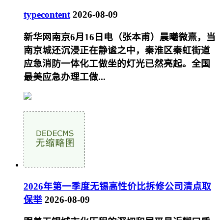
typecontent
2026-08-09
新华网南京6月16日电（张本甫）晨曦微熹，当
南京城还沉浸正在静谧之中，秦淮区秦虹街道
应急消防一体化工做坐的灯光已然亮起。全国
最美应急办理工做...
2026年第一季度无锡高性价比拆修公司清点取
保举
2026-08-09