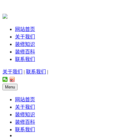
网站首页
关于我们
装修知识
装修百科
联系我们
关于我们
|
联系我们
|
Menu
网站首页
关于我们
装修知识
装修百科
联系我们