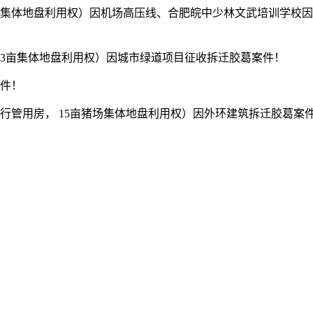
集体地盘利用权）因机场高压线、合肥皖中少林文武培训学校因贸
3亩集体地盘利用权）因城市绿道项目征收拆迁胶葛案件！
件！
米行管用房， 15亩猪场集体地盘利用权）因外环建筑拆迁胶葛案