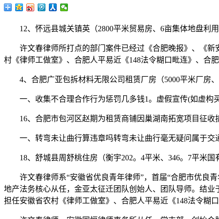
12、怀远县城关镇英（2800平米贸易房、6亩集体地盘利
许文春律师所打点的部门案件已经过《合肥晚报》、《新安
村《律师工做室》、合肥人平易近《148法令糊口毗连》、合
4、合肥广亚包拆材料无限公司租赁厂房（5000平米厂房
一、收集不合理合作行为惩罚几多钱1。虚假宣传(如虚构买卖
16、合肥市包河区赵期为租赁商铺因巢湖南拓宽项目征收
一、转弯未让曲行算违章吗转弯未让曲行毫无疑问属于交通
18、舒城县周舒桃住房（衡宇202。4平米、346。7平米
许文春律师系“安徽省优良青年律师”，首届“合肥市优良青
地产法务核心从任，金亚太征迁团队创始人、团队导师。结业
担任安徽省农村《律师工做室》、合肥人平易近《148法令糊