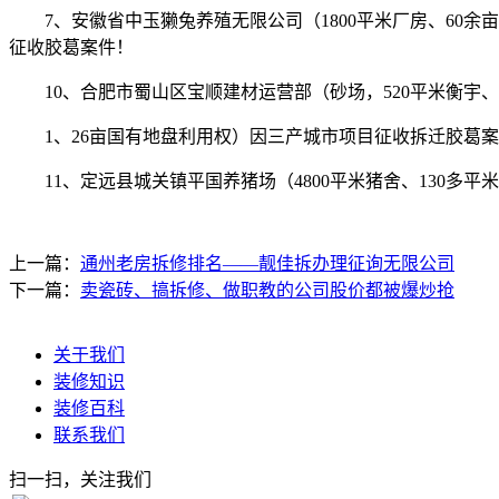
7、安徽省中玉獭兔养殖无限公司（1800平米厂房、60余亩
征收胶葛案件！
10、合肥市蜀山区宝顺建材运营部（砂场，520平米衡宇、
1、26亩国有地盘利用权）因三产城市项目征收拆迁胶葛案
11、定远县城关镇平国养猪场（4800平米猪舍、130多平
上一篇：
通州老房拆修排名——靓佳拆办理征询无限公司
下一篇：
卖瓷砖、搞拆修、做职教的公司股价都被爆炒抢
关于我们
装修知识
装修百科
联系我们
扫一扫，关注我们