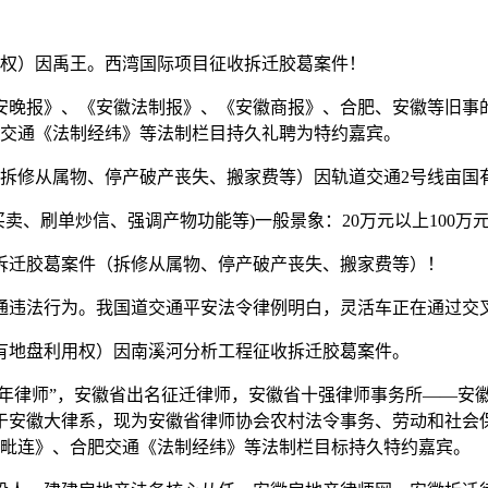
用权）因禹王。西湾国际项目征收拆迁胶葛案件！
晚报》、《安徽法制报》、《安徽商报》、合肥、安徽等旧事的
肥交通《法制经纬》等法制栏目持久礼聘为特约嘉宾。
、拆修从属物、停产破产丧失、搬家费等）因轨道交通2号线亩国
、刷单炒信、强调产物功能等)一般景象：20万元以上100万元
拆迁胶葛案件（拆修从属物、停产破产丧失、搬家费等）！
违法行为。我国道交通平安法令律例明白，灵活车正在通过交
国有地盘利用权）因南溪河分析工程征收拆迁胶葛案件。
年律师”，安徽省出名征迁律师，安徽省十强律师事务所——安
于安徽大律系，现为安徽省律师协会农村法令事务、劳动和社会
口毗连》、合肥交通《法制经纬》等法制栏目标持久特约嘉宾。