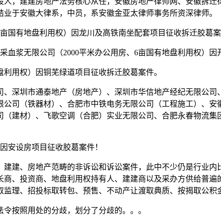
人，建建房地产法务核心从任，安徽房地产律师网、安徽拆迁律
结业于安徽大律系，中员，系安徽金亚太律师事务所资深律师。
91亩国有地盘利用权）因龙川及高铁南坐配套项目征收拆迁胶葛
血浆无限公司（2000平米办公用房、6亩国有地盘利用权）因
地盘利用权）因铜芜绿道项目征收拆迁胶葛案件。
、深圳市通泰地产（房地产）、深圳市华信地产经纪无限公司
限公司（铁器材）、合肥市中铁电务无限公司（工程施工）、安
司（建材）、飞歌空调（合肥）实业无限公司、合肥永春物流集
地）因安设房项目征收胶葛案件！
建建、房地产范畴的非诉讼和诉讼案件，此中不少仍是行业内比
长商、投资商、地盘利用权持有人、建建商以及采办方供给普遍
取监理、招投标取转包、预售、不动产让渡取典质、按揭取公积
法令按照用处的分歧，划分了分歧的。。。