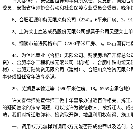
许文春律师，安徽国恒律师事务所从任、党支部、创始合股
委员，安徽省律师协会劳动和社会保障专业委员会委员，晚年
6、合肥汇源印务无限义务公司（2341。6平米厂房、3。
2、上海莱士血液成品股份无限公司部属子公司灵璧莱士单采
9、铜陵市前进网格布厂（2200平米厂房、5。08亩国有
44、为信地置业（合肥）无限公司、铜陵房地产开辟总公司
资）、合肥卓尔工程机械无限公司（机械）、合肥中铁电缆无
材）、合肥万陆物资无限公司（建材）、合肥川义物资无限公
事务或担任常年法令参谋。
29、芜湖县李德江等（580平米住房、18。6559亩承包
许文春律师处置律师工做十年里承办过近百件相关、拆迁、
的疑问复杂的法令问题，可以或许为被征收人、被拆迁人、成
畴，我们对拆迁取弥补、投资取开辟、地盘利用权获得、施工
一、调用3万元怎样判调用3万元能否形成犯罪以及若何，