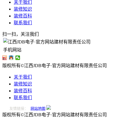
关于我们
装修知识
装修百科
联系我们
扫一扫，关注我们
手机网站
版权所有©江西JDB电子·官方网站建材有限责任公司
关于我们
装修知识
装修百科
联系我们
友情链接：
网站地图
版权所有©江西JDB电子·官方网站建材有限责任公司