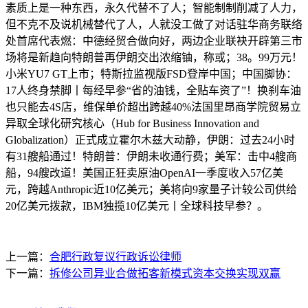
素质上是一种东西，永久代替不了人；智能制制削减了人力，
但不克不及说机械替代了人，人就没工做了对话驻华商务联络
处首席代表燃：中德经贸合做向好，两边企业联袂开辟第三市
场将是新趋向特朗普再伊朗交出浓缩铀，称或；38。99万元！
小米YU7 GT上市；特斯拉监视版FSD登岸中国；中国脚协：
17人终身禁脚丨每经早参“省的油钱，全贴车资了”！换刹车油
也只能去4S店，维保单价超出跨越40%法国里昂商学院贸易立
异取全球化研究核心（Hub for Business Innovation and
Globalization）正式成立霍尔木兹大动静，伊朗：过去24小时
有31艘船通过！特朗普：伊朗未收通行费；美军：击中4艘商
船，94艘改道！美国正狂卖原油OpenAI一季度收入57亿美
元，跨越Anthropic近10亿美元；美将向9家量子计较公司供给
20亿美元拨款，IBM独揽10亿美元丨全球科技早参？。
上一篇：
合肥行政复议行政诉讼律师
下一篇：
拆修公司异业合做拓客新模式资本交换实现双赢