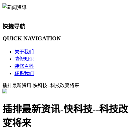
快捷导航
QUICK
NAVIGATION
关于我们
装修知识
装修百科
联系我们
插排最新资讯-快科技--科技改变将来
插排最新资讯-快科技--科技改
变将来